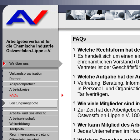
FAQs
Arbeitgeberverband für
die Chemische Industrie
?
Welche Rechtsform hat de
Ostwestfalen-Lippe e.V.
!
Es handelt sich um einen ei
ehrenamtlichen Vorstand (Un
Wir über uns
Vertreter ist der Geschäftsfüh
Verbandsorganisation
?
Welche Aufgabe hat der A
Partner
!
Vertretung, Beratung, Inform
Ansprechpartner
in Personal- und Organisat
Arbeitskreise
Tarifverträgen.
FAQs
?
Wie viele Mitglieder sind 
Leistungsangebote
!
Zur Zeit hat der Arbeitgeber
Arbeits- und Sozialrecht
Ostwestfalen-Lippe e.V. 180 
Arbeitswirtschaft
Weiterbildung
?
Wer kann Mitglied des Ar
Tarifpolitik
!
Jedes Unternehmen im Hochst
Reg. Interessenvertretung
Öffentlichkeitsarbeit