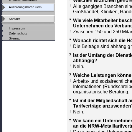
?
Welchen Branchen gehöre
!
Alle gängigen Branchen sind
Ausbildungsbörse uvm.
Großhandel, Kliniken, Hande
Kontakt
?
Wie viele Mitarbeiter besc
Unternehmen des Verban
Impressum
!
Zwischen 150 und 250 Mitarb
Datenschutz
Sitemap
?
Wonach richtet sich die H
!
Die Beiträge sind abhängig
?
Ist der Umfang der Dienst
abhängig?
!
Nein.
?
Welche Leistungen können
!
Arbeits- und sozialrechtlich
Informationen (Rundschreibe
organisatorische Beratung.
?
Ist mit der Mitgliedschaf
Tarifverträge anzuwenden
!
Nein.
?
Wie kann ein Unternehmen 
an die NRW-Metalltarifver
!
Dazu muss das Unternehmen